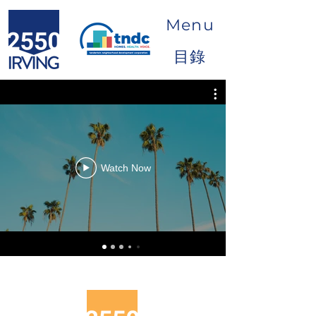
Menu
目錄
Watch Now