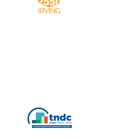
2550 Irving St
2550IrvingInfo@gmail.com
2550 歐文街 (Irving St)
電郵：
2550IrvingInfo@gmail.com